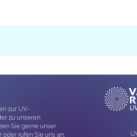
en zur UV-
er zu unseren
en Sie gerne unser
UV
 oder rufen Sie uns an.