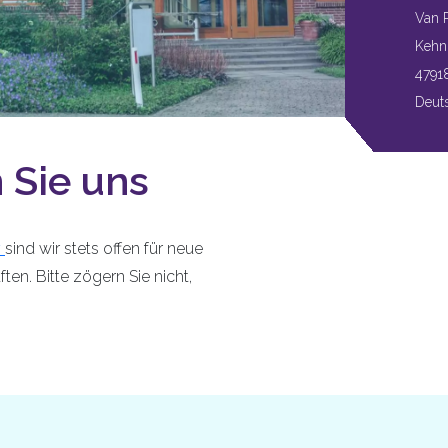
Van 
Kehn
47918
Deut
 Sie uns
y
sind wir stets offen für neue
en. Bitte zögern Sie nicht,