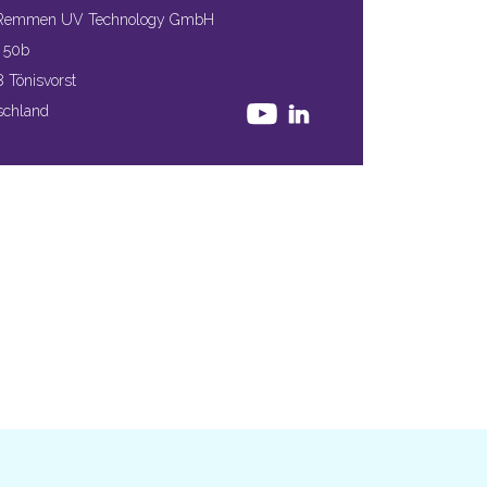
Remmen UV Technology GmbH
 50b
 Tönisvorst
schland